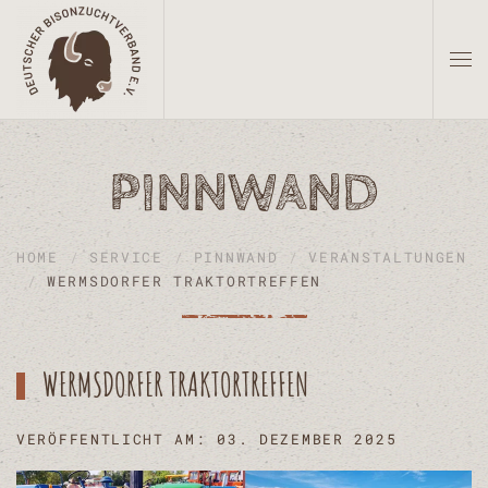
Zum Hauptinhalt springen
PINNWAND
HOME
SERVICE
PINNWAND
VERANSTALTUNGEN
WERMSDORFER TRAKTORTREFFEN
WERMSDORFER TRAKTORTREFFEN
VERÖFFENTLICHT AM: 03. DEZEMBER 2025