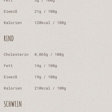
Eiweiß
21g / 100g
Kalorien
120
kcal
/ 100g
RIND
Cholesterin
0,065g / 100g
Fett
14g / 100g
Eiweiß
19g / 100g
Kalorien
210
kcal
/ 100g
SCHWEIN