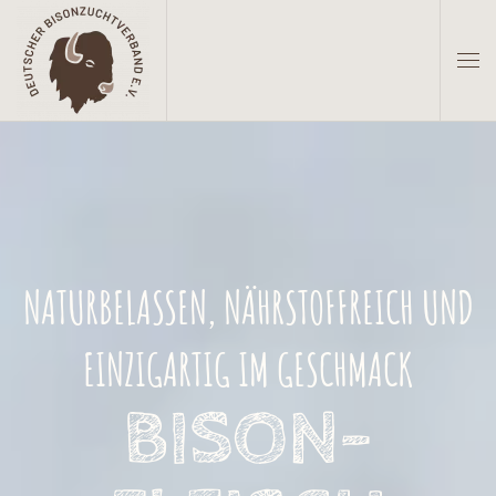
Zum Hauptinhalt springen
NATURBELASSEN, NÄHRSTOFFREICH UND
EINZIGARTIG IM GESCHMACK
BISON­