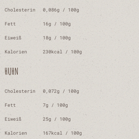
Cholesterin
0,086g / 100g
Fett
16g / 100g
Eiweiß
18g / 100g
Kalorien
230
kcal
/ 100g
HUHN
Cholesterin
0,072g / 100g
Fett
7g / 100g
Eiweiß
25g / 100g
Kalorien
167
kcal
/ 100g